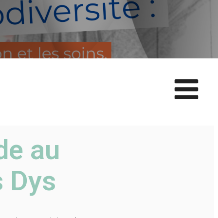
ide au
s Dys