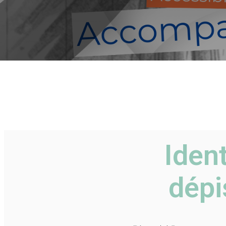
Ident
dépi