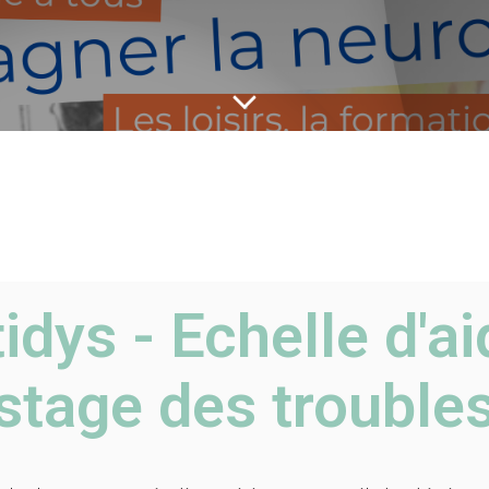
idys - Echelle d'a
stage des trouble